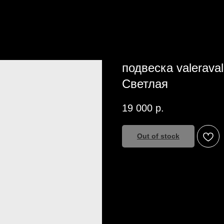
подвеска valerava
Светлая
19 000
р.
Out of stock