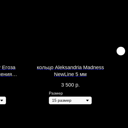
 Егоза
кольцо Aleksandria Madness
мо
нения
NewLine 5 мм
3 500
р.
Размер