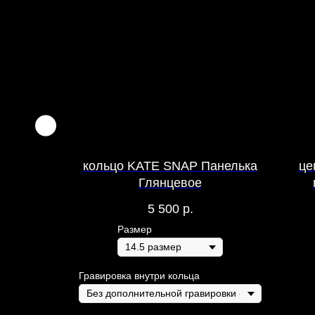
I.RUN
кольцо KATE SNAP Панелька
це
Глянцевое
5 500
р.
Размер
Гравировка внутри кольца