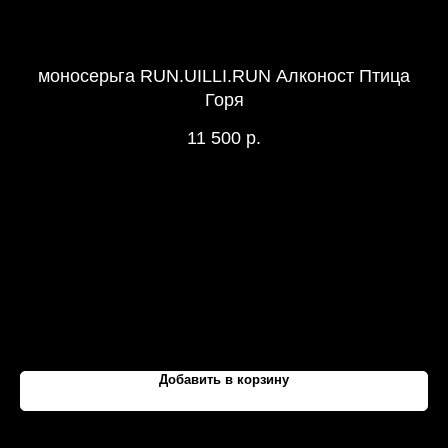
моносерьга RUN.UILLI.RUN Алконост Птица
Горя
11 500
р.
Гра
Гра
Добавить в корзину