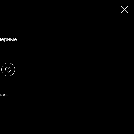
 Черные
сталь