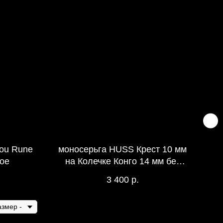
You Rune
моносерьга HUSS Крест 10 мм
бр
ое
на Колечке Конго 14 мм без
Чернения
3 400
р.