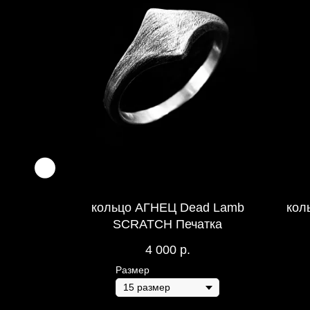
N Пясть
кольцо АГНЕЦ Dead Lamb
кол
ERANCE
SCRATCH Печатка
4 000
р.
Размер