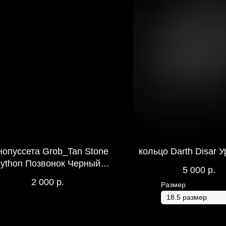
нопуссета Grob_Tan Stone
кольцо Darth Disar 
ython Позвонок Черный
5 000
р.
Фианит
2 000
р.
Размер