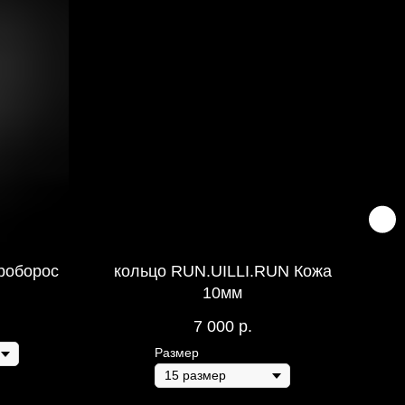
Уроборос
кольцо RUN.UILLI.RUN Кожа
ко
10мм
7 000
р.
Размер