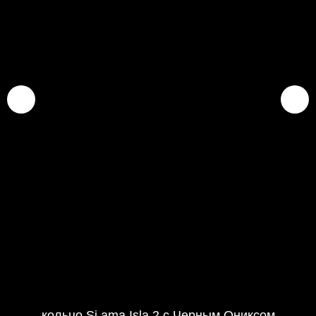
кольцо Si ama Isla 2 с Черным Ониксом