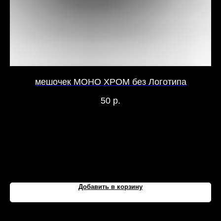
мешочек МОНО ХРОМ без Логотипа
мо
50
р.
Добавить в корзину