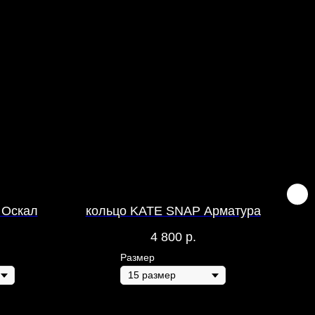
 Оскал
кольцо KATE SNAP Арматура
кол
S
4 800
р.
Размер