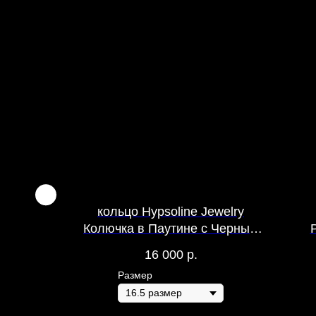
lein
кольцо Hypsoline Jewelry
Колючка в Паутине с Черным
Агатом Роза
16 000
р.
Размер