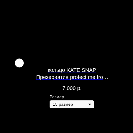
лочная
кольцо KATE SNAP
блик
Презерватив protect me from
what i want Глянцевое
7 000
р.
Размер