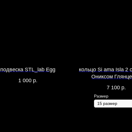
подвеска STL_lab Egg
кольцо Si ama Isla 2
Ониксом Глянц
1 000
р.
7 100
р.
Размер