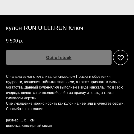
кулон RUN.UILLI.RUN Ключ
9 500
р.
Out of stock
С начала веков ключ считался символом Поиска и обретения
мудрости, владения тайными знаниями, а также признаком силы и
богатства. Данный Кулон-Ключ выполнен в виде кинжала, что в свою
очередь является символом борьбы за правду и честь, а также
символом жертвы.
Сие украшение можно носить как кулон на нее или в качестве серьги.
Спасибо за внимание.
размер: ... х ... см
цепочка: ювелирный сплав