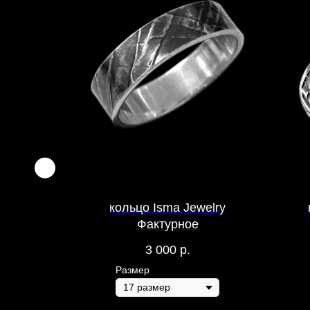
Y SINS
кольцо Isma Jewelry
щенное
Фактурное
3 000
р.
Размер