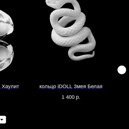
a Хаулит
кольцо iDOLL Змея Белая
к
1 400
р.