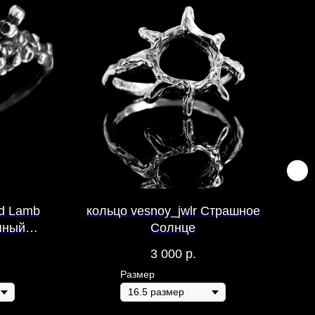
d Lamb
кольцо vesnoy_jwlr Страшное
бр
пный
Солнце
ем Белый
3 000
р.
Размер
Раз