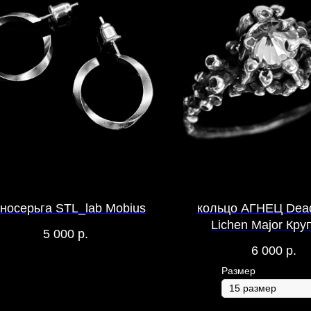
носерьга STL_lab Mobius
кольцо АГНЕЦ Dea
Lichen Major Кру
5 000
р.
Лишайник с Чернени
6 000
р.
Фианит
Размер