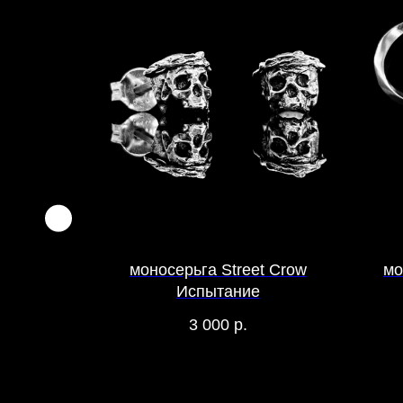
 Яблоко
моносерьга Street Crow
мо
Испытание
3 000
р.