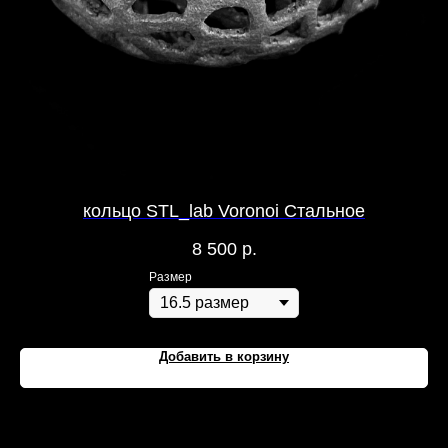
кольцо STL_lab Voronoi Стальное
мо
8 500
р.
Размер
Добавить в корзину