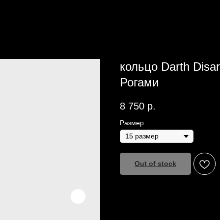
кольцо Darth Dis
Рогами
8 750
р.
Размер
Out of stock