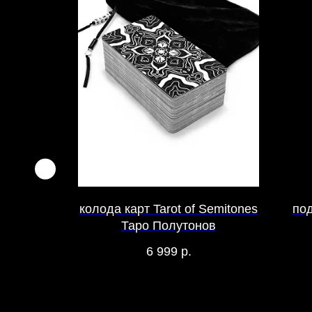
 для
колода карт Tarot of Semitones
под
ей с
Таро Полутонов
6 999
р.