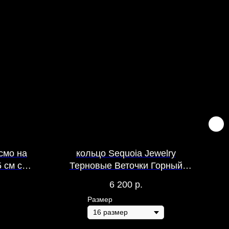
смо на
кольцо Sequoia Jewelry
 см с
Терновые Веточки Горный
Хрусталь
6 200
р.
Размер